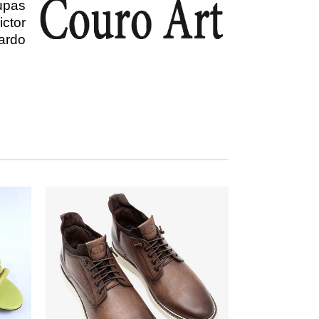
upas
ctor
ardo