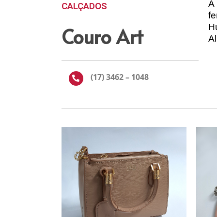
A
CALÇADOS
f
H
Couro Art
A
(17) 3462 – 1048